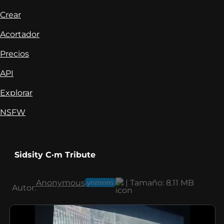
Crear
Acortador
Precios
API
Explorar
NSFW
Sidsity C·m Tribute
Anonymous
|
Tamaño:
8.11 MB
ynrnnm
Autor: